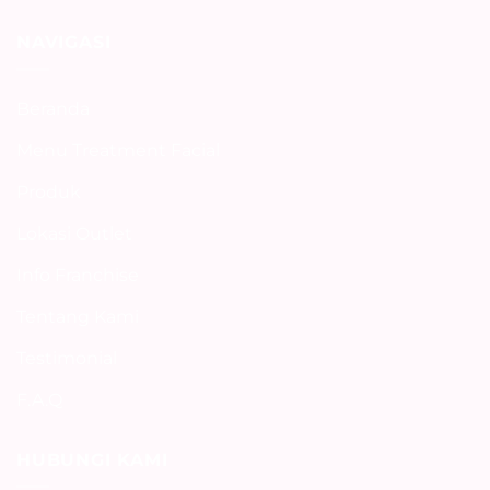
𝑨𝑰𝑹𝑰𝑵
ada
April
𝑺𝑲𝑰𝑵
komentar
✨
𝑬𝑿𝑷𝑹𝑬𝑺𝑺✨
pada
NAVIGASI
Promo
spesial
kemerdekaan
hanya
Beranda
di
Airin
Skin
Menu Treatment Facial
Express
🇮🇩
💕
Produk
Lokasi Outlet
Info Franchise
Tentang Kami
Testimonial
F.A.Q
HUBUNGI KAMI