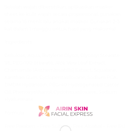
Setelah wajah dibersihkan, aplikasikan masker
sheet ke kulit wajah secara proporsional, gunakan
selama 15 menit lalu angkat masker. Gunakan 2-3
kali dalam 1 minggu untuk hasil yang maksimal.
Ingredients:
Cellulose, Aqua, Butylene Glycol, Glyceryl Stearate
SE, PEG-100 Stearate, Aloe Vera Leaf Extract,
Chamomile (Anthemisnobilis) Extract, Squalane,
Xanthan Gum, Cyclopentasiloxane, Sodium PCA,
DMDM Hydantoin, PEG-40 Hydrogenated Castor
Oil, Phenoxyethanol, Cyclohexasiloxane, Sodium
Hyaluronate.
Formula :
Free Paraben – Free Sulfate – Free Alcohol – Free EU