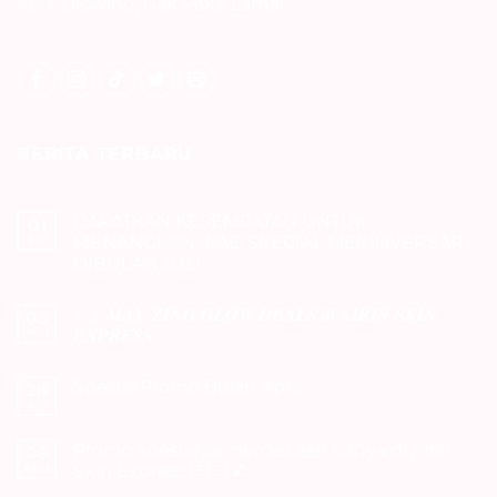
Kulit Glowing, Gak Pake Lama!
BERITA TERBARU
DAPATKAN KESEMPATAN UNTUK
01
Jul
MENANGKAN IPAD SPECIAL MERINVERSARY
DIBULAN JULI ✨
Tak
ada
✨𝑨-𝑴𝑨𝒀-𝒁𝑰𝑵𝑮 𝑮𝑳𝑶𝑾 𝑫𝑬𝑨𝑳𝑺 𝒅𝒊 𝑨𝑰𝑹𝑰𝑵 𝑺𝑲𝑰𝑵
03
komentar
pada
Mei
𝑬𝑿𝑷𝑹𝑬𝑺𝑺✨
DAPATKAN
KESEMPATAN
Tak
UNTUK
ada
Spesial Promo Bulan April ✨
MENANGKAN
28
komentar
IPAD
pada
Apr
Tak
SPECIAL
✨𝑨-
ada
MERINVERSARY
𝑴𝑨𝒀-
komentar
DIBULAN
𝒁𝑰𝑵𝑮
Promo spesial kemerdekaan hanya di Airin
06
pada
JULI
𝑮𝑳𝑶𝑾
Spesial
Agu
Skin Express 🇮🇩 💕
✨
𝑫𝑬𝑨𝑳𝑺
Promo
𝒅𝒊
Tak
Bulan