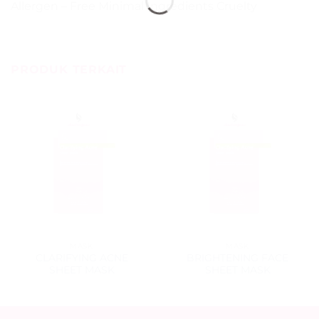
Allergen – Free Minimal Ingredients Cruelty
PRODUK TERKAIT
MASK
MASK
CLARIFYING ACNE
BRIGHTENING FACE
SHEET MASK
SHEET MASK