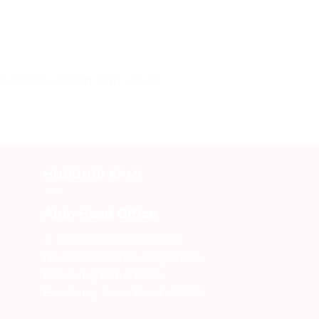
 tawarkan, jangan ragu untuk
HUBUNGI KAMI
Airin Head Office
Jl. Batununggal Indah V
No.60/62, Batununggal, Kec.
Bandung Kidul, Kota
Bandung, Jawa Barat 40266