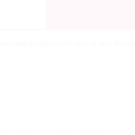
aan yang sering diajukan tentang Airin Skin Exp
 Facial Express?
arkan?
onsultasi terlebih dahulu?
 Facial Express dengan Airin Skin Clinic?