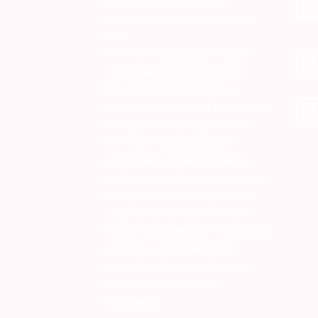
dikembangkan untuk
03
Mei
mengikuti perkembangan
era.
Nikmati Pelayanan Facial
28
Tanpa Antri, Tanpa Biaya-
Apr
Biaya Tambahan, Tanpa
Appointment, dan Treatment
06
Agu
dengan hasil yang Instan.
Airin Skin Express akan
membantu menciptakan
kulit yang sehat dan terawat
dengan waktu yang relatif
singkat (Express) namun
tetap memberikan hasil yang
optimal dan maksimal.
Airin Skin Express, Facial
Express Pertama di
Indonesia.