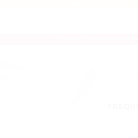
Skip
KULIT GLOWING, GA PAKE LAMA!
to
content
BERANDA
MENU TREATMENT FA
FREQU