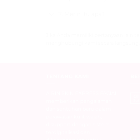
7. Merin itu apa?
Jika Anda memiliki pertanyaan lain t
menghubungi kami secara langsung.
TENTANG KAMI
BE
AIRIN SKIN EXPRESS FACIAL,
01
memberikan pengalaman
Jul
dan sentuhan baru dalam
perawatan kulit wajah,
disupport dengan sistem
terdigitalisasi dan