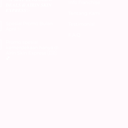
Info Franchise
pada
𝑫𝑬𝑨𝑳𝑺 𝒅𝒊 𝑨𝑰𝑹𝑰𝑵 𝑺𝑲𝑰𝑵
DAPATKAN
𝑬𝑿𝑷𝑹𝑬𝑺𝑺✨
KESEMPATAN
Tentang Kami
UNTUK
Tak
MENANGKAN
ada
IPAD
Spesial Promo Bulan
Testimonial
komentar
SPECIAL
pada
April ✨
MERINVERSARY
✨𝑨-
DIBULAN
F.A.Q
𝑴𝑨𝒀-
Tak
JULI
𝒁𝑰𝑵𝑮
ada
✨
Promo spesial
𝑮𝑳𝑶𝑾
komentar
𝑫𝑬𝑨𝑳𝑺
pada
kemerdekaan hanya di
𝒅𝒊
Spesial
Airin Skin Express 🇮🇩
𝑨𝑰𝑹𝑰𝑵
Promo
𝑺𝑲𝑰𝑵
Bulan
💕
𝑬𝑿𝑷𝑹𝑬𝑺𝑺✨
April
✨
Tak
ada
komentar
pada
Promo
spesial
kemerdekaan
hanya
di
Airin
Skin
Express
🇮🇩
💕