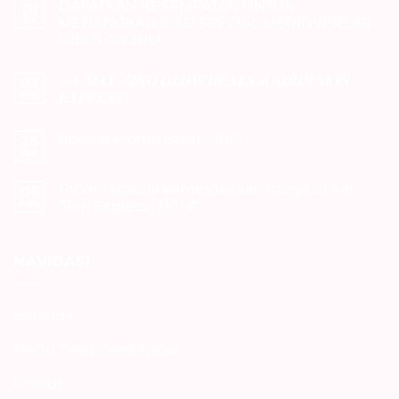
DAPATKAN KESEMPATAN UNTUK
01
Jul
MENANGKAN IPAD SPECIAL MERINVERSARY
DIBULAN JULI ✨
Tak
ada
✨𝑨-𝑴𝑨𝒀-𝒁𝑰𝑵𝑮 𝑮𝑳𝑶𝑾 𝑫𝑬𝑨𝑳𝑺 𝒅𝒊 𝑨𝑰𝑹𝑰𝑵 𝑺𝑲𝑰𝑵
03
komentar
pada
Mei
𝑬𝑿𝑷𝑹𝑬𝑺𝑺✨
DAPATKAN
KESEMPATAN
Tak
UNTUK
ada
Spesial Promo Bulan April ✨
MENANGKAN
28
komentar
IPAD
pada
Apr
Tak
SPECIAL
✨𝑨-
ada
MERINVERSARY
𝑴𝑨𝒀-
komentar
DIBULAN
𝒁𝑰𝑵𝑮
Promo spesial kemerdekaan hanya di Airin
06
pada
JULI
𝑮𝑳𝑶𝑾
Spesial
Agu
Skin Express 🇮🇩 💕
✨
𝑫𝑬𝑨𝑳𝑺
Promo
𝒅𝒊
Tak
Bulan
𝑨𝑰𝑹𝑰𝑵
ada
April
𝑺𝑲𝑰𝑵
komentar
✨
𝑬𝑿𝑷𝑹𝑬𝑺𝑺✨
pada
NAVIGASI
Promo
spesial
kemerdekaan
hanya
Beranda
di
Airin
Skin
Menu Treatment Facial
Express
🇮🇩
💕
Produk