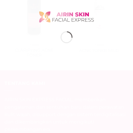
TONER
TONER
CLARIFYING ACNE
ACNE TONER MILD
TONER
TENTANG KAMI
AIRIN SKIN EXPRESS FACIAL, memberikan
pengalaman dan sentuhan baru dalam perawatan
kulit wajah, disupport dengan sistem terdigitalisasi
dan dikembangkan untuk mengikuti
perkembangan era.