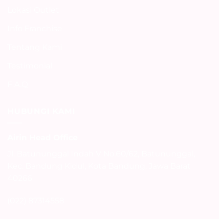
Lokasi Outlet
Info Franchise
Tentang Kami
Testimonial
F.A.Q
HUBUNGI KAMI
Airin Head Office
Jl. Batununggal Indah V No.60/62, Batununggal,
Kec. Bandung Kidul, Kota Bandung, Jawa Barat
40266
(022) 87314558