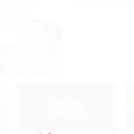
Untuk para wanita 
menikmati perawat
terjangkau, proses
hasil langsung terl
BRANCH
OUTLETS