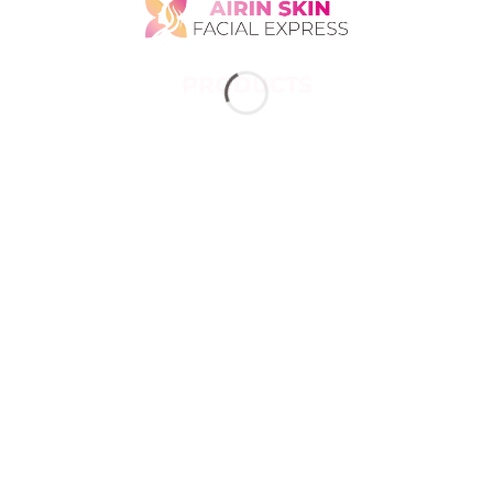
PRODUCTS
SUNSC
SUNCARE N
SCREEN
SUNSCREEN
N OIL FREE
SUNCARE SPF 50 PA++