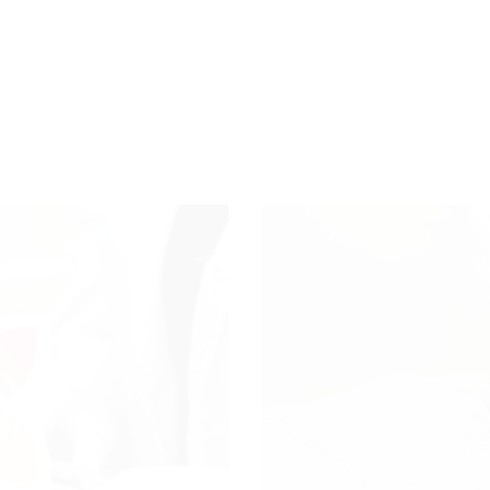
NO LONG QUEUE
NO HIDDEN FEE
ami menghargai waktu
Tidak ada biaya tambah
da, Tidak perlu mengantri
tersembunyi, semua su
ma, anda akan cepat kami
termasuk biaya admin 
layani!
ppn 11%
AIRIN SK
EXPRESS
Nikmati pengalaman
antri,
no appointmen
facial express
hanya
teknologi Korea, 