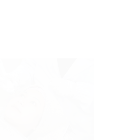
NO APPOINTMENT
an
Tidak harus reservasi terlebih
dah
dahulu, kami langsung
dan
melayani anda saat
berkunjung langsung
INFACIAL
 facial tanpa ribet, tanpa
t required, no hidden cost,
 75ribu-450ribuan, facial
bpom approved