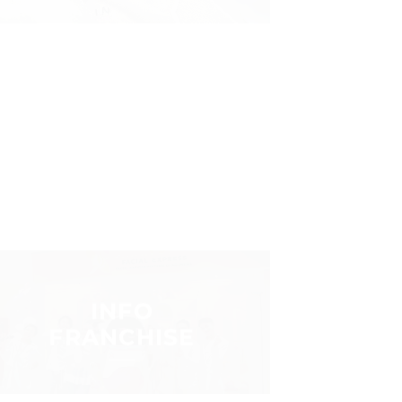
ataupun pria yang ingin
an dengan harga super
 yang mudah, simple, namun
ihat dan tentunya aman.
INFO
FRANCHISE