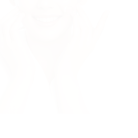
FACIAL
EXPRESS
a ribet, tanpa antri, tanpa 
tersembunyi