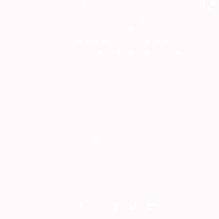
Appointment, dan Treatment
06
seharian bekerja keras💆‍♀️
Agu
dengan hasil yang Instan.
35
6
Airin Skin Express akan
membantu menciptakan
kulit yang sehat dan terawat
dengan waktu yang relatif
singkat (Express) namun
tetap memberikan hasil yang
optimal dan maksimal.
Airin Skin Express, Facial
Express Pertama di
Indonesia.
Kulit Glowing, Gak Pake
Lama!