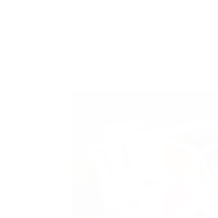
INSTANT RESULT
Dapatkan hasil yang
K
maksimal, untuk perawatan
an
yang singkat.
la