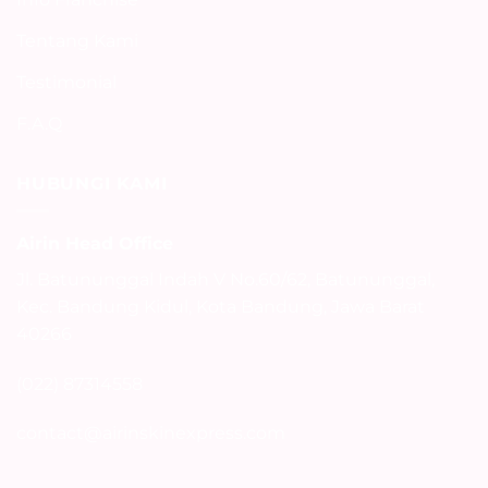
Tentang Kami
Testimonial
F.A.Q
HUBUNGI KAMI
Airin Head Office
Jl. Batununggal Indah V No.60/62, Batununggal,
Kec. Bandung Kidul, Kota Bandung, Jawa Barat
40266
(022) 87314558
contact@airinskinexpress.com