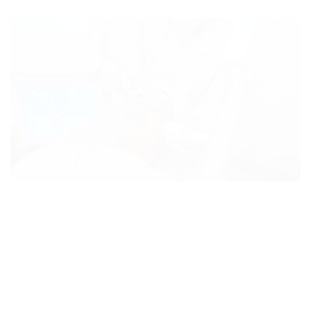
AIRIN SKINFACIAL EXPRESS
Nikmati pengalaman facial tanpa ribet, tanpa
antri,
no appointment required, no hidden cost,
facial express
hanya 75-450ribuan, facial
teknologi Korea, bpom approved
Untuk para wanita ataupun pria yang ingin
menikmati perawatan dengan harga super
terjangkau, proses yang mudah, simple, namun
hasil langsung terlihat dan tentunya aman.