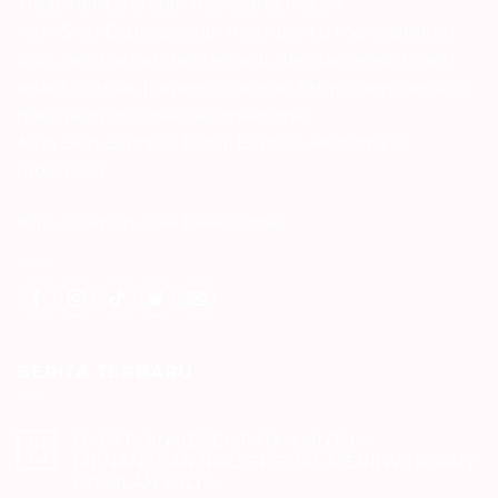
mendalam,
Treatment dengan hasil yang Instan.
17
0
Mencerahkan
berlaku selama
eksfoliasi
Airin Skin Express akan membantu menciptakan
kulit
bulan MEI ya
lembut, dan
✨ Mengangkat
kulit yang sehat dan terawat dengan waktu yang
Darls🤗
nutrisi dari
sel kulit mati
relatif singkat (Express) namun tetap memberikan
serum kaya
✨ Membuat
Jangan sampai
antioksidan.
hasil yang optimal dan maksimal.
tekstur kulit
lewatkan
Nggak cuma
Airin Skin Express, Facial Express Pertama di
lebih halus
kesempatan
bikin wajah
✨ Menghidrasi
spesial ini
Indonesia.
lebih cerah,
kulit
Waktunya
tapi juga bantu
merawat diri
mencegah
Kulit Glowing, Gak Pake Lama!
Let your skin
setelah
pori-pori
glow at Airin
seharian
tersumbat dan
Skin Facial
bekerja keras
menjaga
Express, yuk
💆‍♀️
kelembapan
cobain
alami kulit.
35
6
treatment ini
Darls💗
✨ Manfaat
BERITA TERBARU
utama yang
37
8
bisa kamu
rasakan:
DAPATKAN KESEMPATAN UNTUK
01
– Mengangkat
Jul
MENANGKAN IPAD SPECIAL MERINVERSARY
sel kulit mati
DIBULAN JULI ✨
– Mengatasi